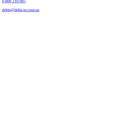
0 800 210 005
debts@delta-m.com.ua