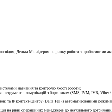
 досвідом, Дельта М є лідером на ринку роботи з проблемними ак
системами навчання та контролю якості роботи;
 інструментів комунікацій з боржником (SMS, IVM, IVR, Viber \ 
ion) та IP контакт-центру (Delta Tell) з автоматизованими реж
ікацій на рівні операційних менеджерів до неухильного дотриманн