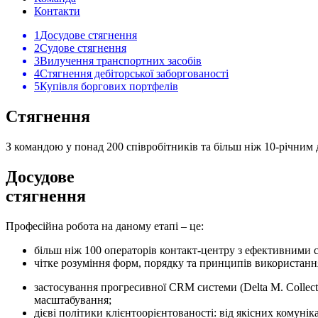
Контакти
1
Досудове стягнення
2
Судове стягнення
3
Вилучення транспортних засобів
4
Стягнення дебіторської заборгованості
5
Купівля боргових портфелів
Стягнення
З командою у понад 200 співробітників та більш ніж 10-річним
Досудове
стягнення
Професійна робота на даному етапі – це:
більш ніж 100 операторів контакт-центру з ефективними 
чітке розуміння форм, порядку та принципів використання
застосування прогресивної CRM системи (Delta M. Collect
масштабування;
дієві політики клієнтоорієнтованості: від якісних комун