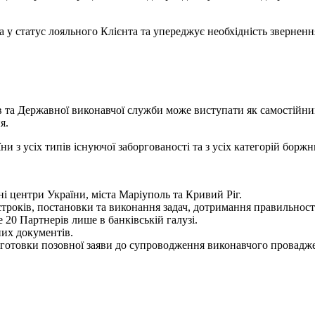
 у статус лояльного Клієнта та упереджує необхідність звернення
 та Державної виконавчої служби може виступати як самостійним
я.
и з усіх типів існуючої заборгованості та з усіх категорій боржн
 центри України, міста Маріуполь та Кривий Ріг.
 строків, постановки та виконання задач, дотримання правильнос
 20 Партнерів лише в банківській галузі.
них документів.
ідготовки позовної заяви до супроводження виконавчого провадж