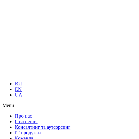
RU
EN
UA
Menu
Про нас
Стягнення
Консалтинг та аутсорсинг
IT продукти
Команда