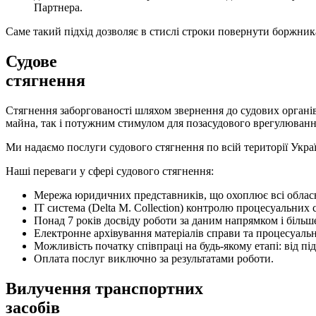
Партнера.
Саме такий підхід дозволяє в стислі строки повернути боржника
Судове
стягнення
Стягнення заборгованості шляхом звернення до судових органів
майна, так і потужним стимулом для позасудового врегулюванн
Ми надаємо послуги судового стягнення по всій території Україн
Наші переваги у сфері судового стягнення:
Мережа юридичних представників, що охоплює всі обласні
IT система (Delta M. Collection) контролю процесуальних
Понад 7 років досвіду роботи за даним напрямком і більше
Електронне архівування матеріалів справи та процесуаль
Можливість початку співпраці на будь-якому етапі: від п
Оплата послуг виключно за результатами роботи.
Вилучення транспортних
засобів