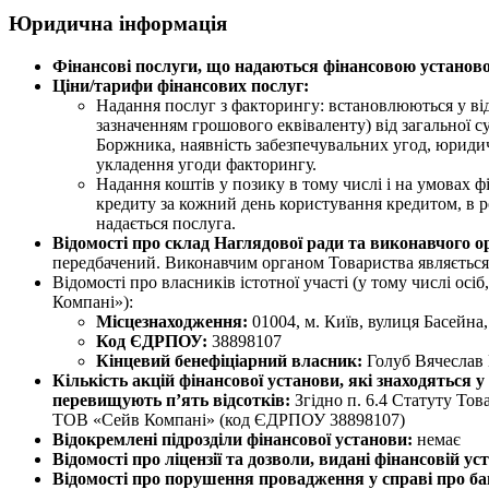
Юридична інформація
Фінансові послуги, що надаються фінансовою установ
Ціни/тарифи фінансових послуг:
Надання послуг з факторингу: встановлюються у від
зазначенням грошового еквіваленту) від загальної с
Боржника, наявність забезпечувальних угод, юриди
укладення угоди факторингу.
Надання коштів у позику в тому числі і на умовах 
кредиту за кожний день користування кредитом, в ро
надається послуга.
Відомості про склад Наглядової ради та виконавчого о
передбачений. Виконавчим органом Товариства являєтьс
Відомості про власників істотної участі (у тому числі о
Компані»):
Місцезнаходження:
01004, м. Київ, вулиця Басейна,
Код ЄДРПОУ:
38898107
Кінцевий бенефіціарний власник:
Голуб Вячеслав
Кількість акцій фінансової установи, які знаходяться у
перевищують п’ять відсотків:
Згідно п. 6.4 Статуту То
ТОВ «Сейв Компані» (код ЄДРПОУ 38898107)
Відокремлені підрозділи фінансової установи:
немає
Відомості про ліцензії та дозволи, видані фінансовій ус
Відомості про порушення провадження у справі про бан