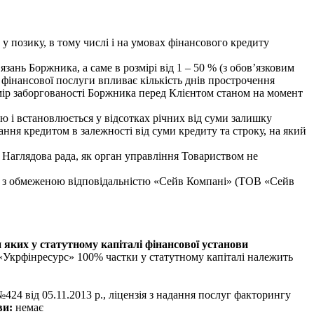
у позику, в тому числі і на умовах фінансового кредиту
ань Боржника, а саме в розмірі від 1 – 50 % (з обов’язковим
 фінансової послуги впливає кількість днів прострочення
мір заборгованості Боржника перед Клієнтом станом на момент
ю і встановлюється у відсотках річних від суми залишку
ння кредитом в залежності від суми кредиту та строку, на який
 Наглядова рада, як орган управління Товариством не
тво з обмеженою відповідальністю «Сейв Компані» (ТОВ «Сейв
ки яких у статутному капіталі фінансової установи
«Укрфінресурс» 100% частки у статутному капіталі належить
24 від 05.11.2013 р., ліцензія з надання послуг факторингу
ви:
немає