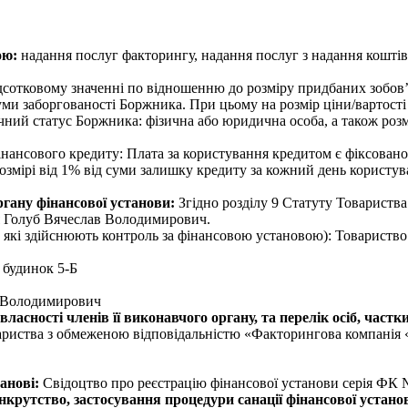
ою:
надання послуг факторингу, надання послуг з надання коштів 
сотковому значенні по відношенню до розміру придбаних зобов’яз
уми заборгованості Боржника. При цьому на розмір ціни/вартості
чний статус Боржника: фізична або юридична особа, а також роз
фінансового кредиту: Плата за користування кредитом є фіксовано
змірі від 1% від суми залишку кредиту за кожний день користува
ргану фінансової установи:
Згідно розділу 9 Статуту Товариства
я Голуб Вячеслав Володимирович.
сіб, які здійснюють контроль за фінансовою установою): Товарис
 будинок 5-Б
 Володимирович
 власності членів її виконавчого органу, та перелік осіб, част
вариства з обмеженою відповідальністю «Факторингова компанія 
танові:
Свідоцтво про реєстрацію фінансової установи серія ФК №4
крутство, застосування процедури санації фінансової устано