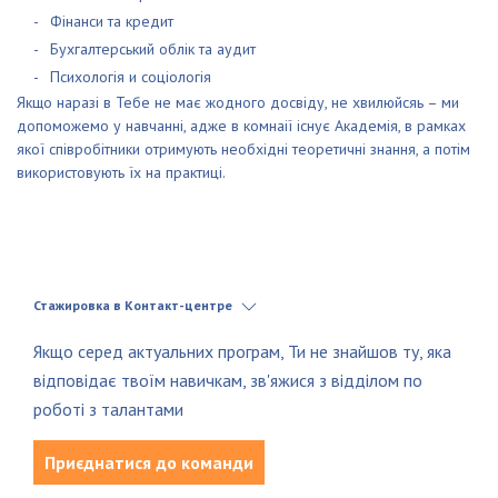
Фінанси та кредит
Бухгалтерський облік та аудит
Психологія и соціологія
Якщо наразі в Тебе не має жодного досвіду, не хвилюйсяь – ми
допоможемо у навчанні, адже в комнаії існує Академія, в рамках
якої співробітники отримують необхідні теоретичні знання, а потім
використовують їх на практиці.
Стажировка в Контакт-центре
Якщо серед актуальних програм, Ти не знайшов ту, яка
відповідає твоїм навичкам, зв'яжися з відділом по
Что предстоит делать:
роботі з талантами
Исходящие звонки по существующей клиентской базе
Информирование клиента о сроках погашения
Приєднатися до команди
обязательств по кредиту на основании кредитного
договора